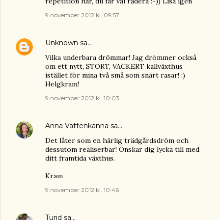
repetition här, du får väl radera :-)) Lisa igen
9 november 2012 kl. 09:57
Unknown
sa…
Vilka underbara drömmar! Jag drömmer också
om ett nytt, STORT, VACKERT kallväxthus
istället för mina två små som snart rasar! :)
Helgkram!
9 november 2012 kl. 10:03
Anna Vattenkanna
sa…
Det låter som en härlig trädgårdsdröm och
dessutom realiserbar! Önskar dig lycka till med
ditt framtida växthus.
Kram
9 november 2012 kl. 10:46
Turid
sa…