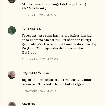
Att drömma kostar inget det är ju bra ;-)
KRAM från mig!
8 november 2012 kl. 22:51
Törnrosa
sa…
Trots att jag redan har flera växthus kan jag
ändå drömma om ett till. Ett sånt där riktigt
gammaldags i trä och med handblåsta rutor, typ
England. Så hoppas din dröm snart slår in.
Hej hopp!
8 november 2012 kl. 23:05
Ingmarie We
sa…
Jag drömmer också om ett växthus.... Väntar
också på Claus bok. Ha det fint i helgen.
8 november 2012 kl. 23:10
Marit
sa…