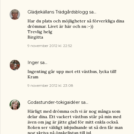
Glädjekällans Trädgårdsblogg
sa…
Har du plats och möjligheter så förverkliga dina
drömmar. Livet är här och nu :-))
Trevlig helg
Birgitta
9 november 2012 kl. 22:52
Inger
sa…
Ingenting går upp mot ett växthus, lycka till!
Kram
9 november 2012 kl. 23:08
Godastunder-tokigaidéer
sa…
Härligt med drömma och vi är nog många som
delar dina. Ett vackert växthus står på min med
även om jag är jätte glad för mitt enkla också.
Boken ser väldigt inbjudnande ut så den får man
nog skriva på önskelistan till jul.