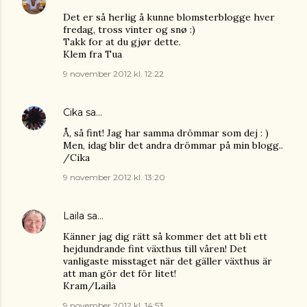
Det er så herlig å kunne blomsterblogge hver
fredag, tross vinter og snø :)
Takk for at du gjør dette.
Klem fra Tua
9 november 2012 kl. 12:22
Cika
sa…
Å, så fint! Jag har samma drömmar som dej : )
Men, idag blir det andra drömmar på min blogg..
/Cika
9 november 2012 kl. 13:20
Laila
sa…
Känner jag dig rätt så kommer det att bli ett
hejdundrande fint växthus till våren! Det
vanligaste misstaget när det gäller växthus är
att man gör det för litet!
Kram/Laila
9 november 2012 kl. 14:53