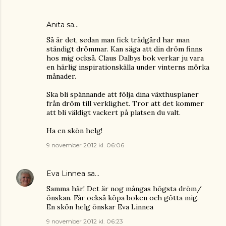
Anita
sa…
Så är det, sedan man fick trädgård har man
ständigt drömmar. Kan säga att din dröm finns
hos mig också. Claus Dalbys bok verkar ju vara
en härlig inspirationskälla under vinterns mörka
månader.
Ska bli spännande att följa dina växthusplaner
från dröm till verklighet. Tror att det kommer
att bli väldigt vackert på platsen du valt.
Ha en skön helg!
9 november 2012 kl. 06:06
Eva Linnea
sa…
Samma här! Det är nog mångas högsta dröm/
önskan. Får också köpa boken och gôtta mig.
En skön helg önskar Eva Linnea
9 november 2012 kl. 06:23