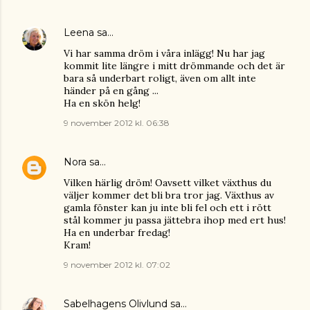
Leena
sa…
Vi har samma dröm i våra inlägg! Nu har jag
kommit lite längre i mitt drömmande och det är
bara så underbart roligt, även om allt inte
händer på en gång ...
Ha en skön helg!
9 november 2012 kl. 06:38
Nora
sa…
Vilken härlig dröm! Oavsett vilket växthus du
väljer kommer det bli bra tror jag. Växthus av
gamla fönster kan ju inte bli fel och ett i rött
stål kommer ju passa jättebra ihop med ert hus!
Ha en underbar fredag!
Kram!
9 november 2012 kl. 07:02
Sabelhagens Olivlund
sa…