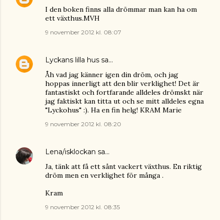
I den boken finns alla drömmar man kan ha om
ett växthus.MVH
9 november 2012 kl. 08:07
Lyckans lilla hus
sa…
Åh vad jag känner igen din dröm, och jag
hoppas innerligt att den blir verklighet! Det är
fantastiskt och fortfarande alldeles drömskt när
jag faktiskt kan titta ut och se mitt alldeles egna
"Lyckohus" :). Ha en fin helg! KRAM Marie
9 november 2012 kl. 08:20
Lena/isklockan
sa…
Ja, tänk att få ett sånt vackert växthus. En riktig
dröm men en verklighet för många .
Kram
9 november 2012 kl. 08:35