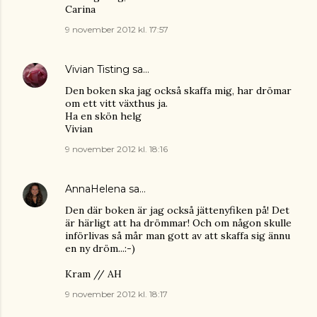
Carina
9 november 2012 kl. 17:57
Vivian Tisting
sa…
Den boken ska jag också skaffa mig, har drömar
om ett vitt växthus ja.
Ha en skön helg
Vivian
9 november 2012 kl. 18:16
AnnaHelena
sa…
Den där boken är jag också jättenyfiken på! Det
är härligt att ha drömmar! Och om någon skulle
införlivas så mår man gott av att skaffa sig ännu
en ny dröm...:-)
Kram // AH
9 november 2012 kl. 18:17