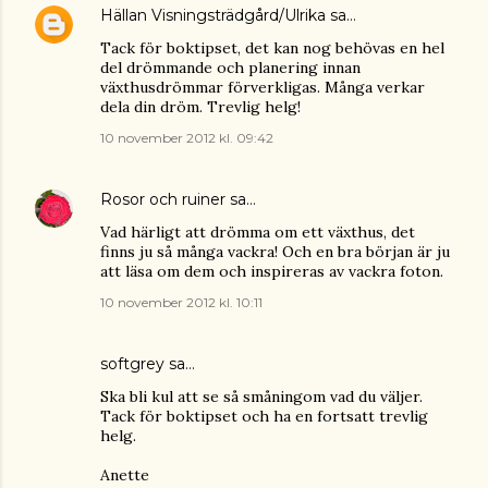
Hällan Visningsträdgård/Ulrika
sa…
Tack för boktipset, det kan nog behövas en hel
del drömmande och planering innan
växthusdrömmar förverkligas. Många verkar
dela din dröm. Trevlig helg!
10 november 2012 kl. 09:42
Rosor och ruiner
sa…
Vad härligt att drömma om ett växthus, det
finns ju så många vackra! Och en bra början är ju
att läsa om dem och inspireras av vackra foton.
10 november 2012 kl. 10:11
softgrey
sa…
Ska bli kul att se så småningom vad du väljer.
Tack för boktipset och ha en fortsatt trevlig
helg.
Anette