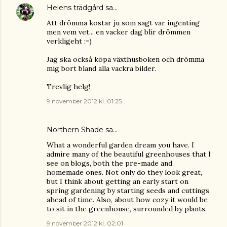
Helens trädgård
sa…
Att drömma kostar ju som sagt var ingenting
men vem vet... en vacker dag blir drömmen
verkligeht :=)
Jag ska också köpa växthusboken och drömma
mig bort bland alla vackra bilder.
Trevlig helg!
9 november 2012 kl. 01:25
Northern Shade
sa…
What a wonderful garden dream you have. I
admire many of the beautiful greenhouses that I
see on blogs, both the pre-made and
homemade ones. Not only do they look great,
but I think about getting an early start on
spring gardening by starting seeds and cuttings
ahead of time. Also, about how cozy it would be
to sit in the greenhouse, surrounded by plants.
9 november 2012 kl. 02:01