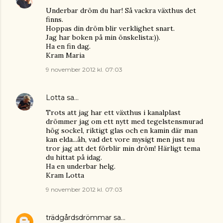
Underbar dröm du har! Så vackra växthus det
finns.
Hoppas din dröm blir verklighet snart.
Jag har boken på min önskelista:)).
Ha en fin dag.
Kram Maria
9 november 2012 kl. 07:03
Lotta
sa…
Trots att jag har ett växthus i kanalplast
drömmer jag om ett nytt med tegelstensmurad
hög sockel, riktigt glas och en kamin där man
kan elda...åh, vad det vore mysigt men just nu
tror jag att det förblir min dröm! Härligt tema
du hittat på idag.
Ha en underbar helg.
Kram Lotta
9 november 2012 kl. 07:03
trädgårdsdrömmar
sa…