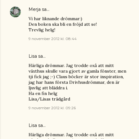
Merja
sa…
Vi har liknande drömmar:)
Den boken ska bli en fröjd att se!
Trevlig helg!
9 november 2012 kl. 08:44
Lisa
sa…
Härliga drömmar. Jag trodde oxå att mitt
växthus skulle vara gjort av gamla fönster, men
tji fick jag ;-) Claus böcker är stor inspiration,
jag har hans första Drivhusdrömmar, den är
ljuvlig att bläddra i.
Ha en fin helg
Lisa/Lisas trädgård
9 november 2012 kl. 09:26
Lisa
sa…
Härliga drömmar. Jag trodde oxå att mitt