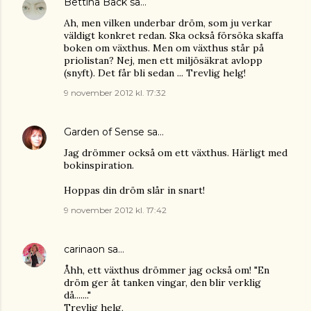
Bettina Bäck
sa…
Ah, men vilken underbar dröm, som ju verkar
väldigt konkret redan. Ska också försöka skaffa
boken om växthus. Men om växthus står på
priolistan? Nej, men ett miljösäkrat avlopp
(snyft). Det får bli sedan ... Trevlig helg!
9 november 2012 kl. 17:32
Garden of Sense
sa…
Jag drömmer också om ett växthus. Härligt med
bokinspiration.
Hoppas din dröm slår in snart!
9 november 2012 kl. 17:42
carinaon
sa…
Åhh, ett växthus drömmer jag också om! "En
dröm ger åt tanken vingar, den blir verklig
då......."
Trevlig helg,