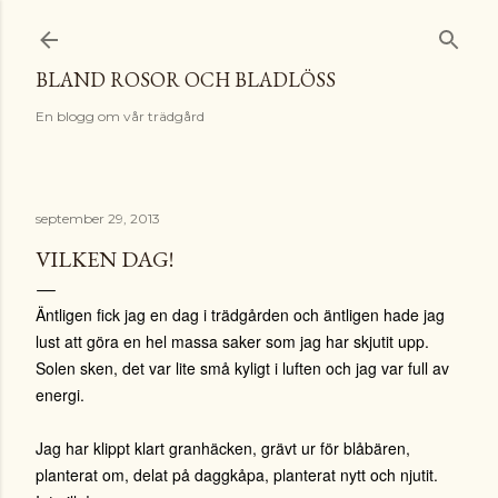
Fortsätt till huvudinnehåll
BLAND ROSOR OCH BLADLÖSS
En blogg om vår trädgård
september 29, 2013
VILKEN DAG!
Äntligen fick jag en dag i trädgården och äntligen hade jag
lust att göra en hel massa saker som jag har skjutit upp.
Solen sken, det var lite små kyligt i luften och jag var full av
energi.
Jag har klippt klart granhäcken, grävt ur för blåbären,
planterat om, delat på daggkåpa, planterat nytt och njutit.