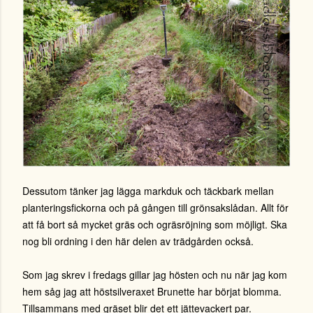
Dessutom tänker jag lägga markduk och täckbark mellan
planteringsfickorna och på gången till grönsakslådan. Allt för
att få bort så mycket gräs och ogräsröjning som möjligt. Ska
nog bli ordning i den här delen av trädgården också.
Som jag skrev i fredags gillar jag hösten och nu när jag kom
hem såg jag att höstsilveraxet Brunette har börjat blomma.
Tillsammans med gräset blir det ett jättevackert par.