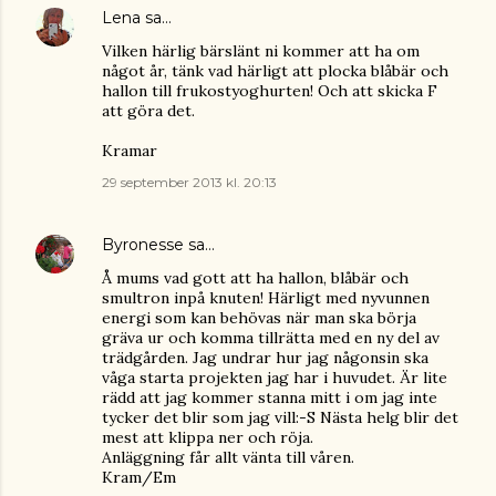
Lena
sa…
Vilken härlig bärslänt ni kommer att ha om
något år, tänk vad härligt att plocka blåbär och
hallon till frukostyoghurten! Och att skicka F
att göra det.
Kramar
29 september 2013 kl. 20:13
Byronesse
sa…
Å mums vad gott att ha hallon, blåbär och
smultron inpå knuten! Härligt med nyvunnen
energi som kan behövas när man ska börja
gräva ur och komma tillrätta med en ny del av
trädgården. Jag undrar hur jag någonsin ska
våga starta projekten jag har i huvudet. Är lite
rädd att jag kommer stanna mitt i om jag inte
tycker det blir som jag vill:-S Nästa helg blir det
mest att klippa ner och röja.
Anläggning får allt vänta till våren.
Kram/Em