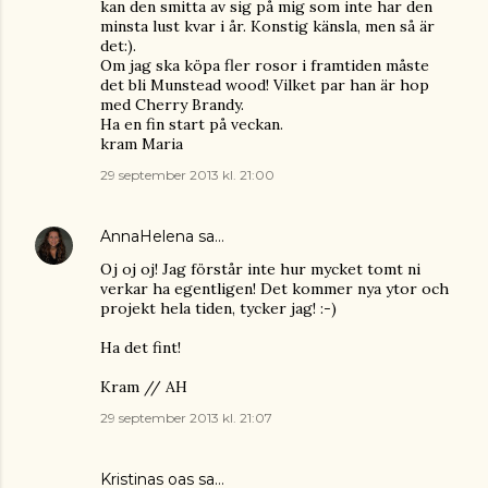
kan den smitta av sig på mig som inte har den
minsta lust kvar i år. Konstig känsla, men så är
det:).
Om jag ska köpa fler rosor i framtiden måste
det bli Munstead wood! Vilket par han är hop
med Cherry Brandy.
Ha en fin start på veckan.
kram Maria
29 september 2013 kl. 21:00
AnnaHelena
sa…
Oj oj oj! Jag förstår inte hur mycket tomt ni
verkar ha egentligen! Det kommer nya ytor och
projekt hela tiden, tycker jag! :-)
Ha det fint!
Kram // AH
29 september 2013 kl. 21:07
Kristinas oas
sa…