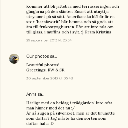
Kommer att bli jättebra med terrasseringen och
gångarna på den slänten. Smart att utnyttja
utrymmet på så sätt. Amerikanska blåbär är en
stor "barnfavorit" här hemma och så goda att
äta till frukostyoghurten. För att inte tala om
till glass, i muffins och i sylt. :) Kram Kristina
29 september 2013 kl. 23:54
Our photos
sa…
Beautiful photos!
Greetings, RW & SK
30 september 2013 kl. 05:48
Anna
sa…
Härligt med en heldag i trädgården! Inte ofta
man hinner med det nu :/
Är så sugen på silveraxet, men är det brunette
som doftar? Jag måste ha den sorten som
doftar haha :D