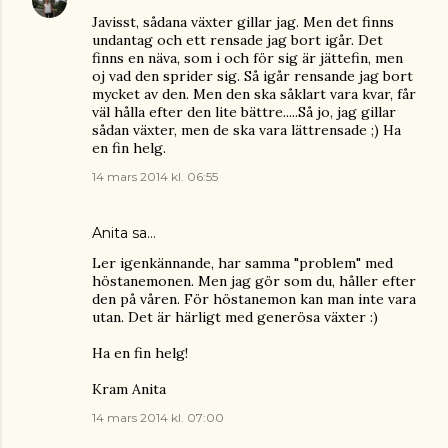
Javisst, sådana växter gillar jag. Men det finns
undantag och ett rensade jag bort igår. Det
finns en näva, som i och för sig är jättefin, men
oj vad den sprider sig. Så igår rensande jag bort
mycket av den. Men den ska såklart vara kvar, får
väl hålla efter den lite bättre.....Så jo, jag gillar
sådan växter, men de ska vara lättrensade ;) Ha
en fin helg.
14 mars 2014 kl. 06:55
Anita
sa…
Ler igenkännande, har samma "problem" med
höstanemonen. Men jag gör som du, håller efter
den på våren. För höstanemon kan man inte vara
utan. Det är härligt med generösa växter :)
Ha en fin helg!
Kram Anita
14 mars 2014 kl. 07:00