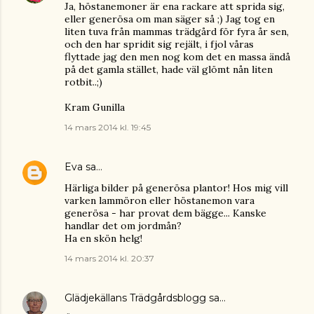
Ja, höstanemoner är ena rackare att sprida sig,
eller generösa om man säger så ;) Jag tog en
liten tuva från mammas trädgård för fyra år sen,
och den har spridit sig rejält, i fjol våras
flyttade jag den men nog kom det en massa ändå
på det gamla stället, hade väl glömt nån liten
rotbit..;)
Kram Gunilla
14 mars 2014 kl. 19:45
Eva
sa…
Härliga bilder på generösa plantor! Hos mig vill
varken lammöron eller höstanemon vara
generösa - har provat dem bägge... Kanske
handlar det om jordmån?
Ha en skön helg!
14 mars 2014 kl. 20:37
Glädjekällans Trädgårdsblogg
sa…