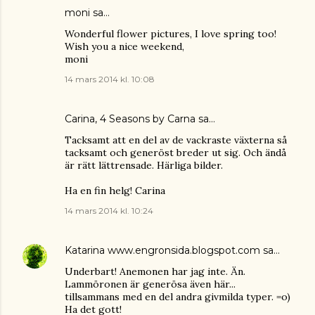
moni
sa…
Wonderful flower pictures, I love spring too!
Wish you a nice weekend,
moni
14 mars 2014 kl. 10:08
Carina, 4 Seasons by Carna
sa…
Tacksamt att en del av de vackraste växterna så
tacksamt och generöst breder ut sig. Och ändå
är rätt lättrensade. Härliga bilder.
Ha en fin helg! Carina
14 mars 2014 kl. 10:24
Katarina www.engronsida.blogspot.com
sa…
Underbart! Anemonen har jag inte. Än.
Lammöronen är generösa även här...
tillsammans med en del andra givmilda typer. =o)
Ha det gott!