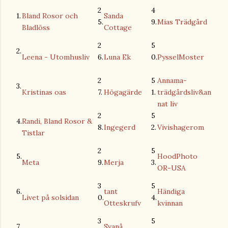
2
4
1.
Bland Rosor och
Sanda
5.
9.
Mias Trädgård
Bladlöss
Cottage
2
5
2.
Leena - Utomhusliv
6.
Luna Ek
0.
PysselMoster
2
5
Annama-
3.
Kristinas oas
7.
Högagärde
1.
trädgårdsliv&an
nat liv
2
5
4.
Randi, Bland Rosor &
8.
Ingegerd
2.
Vivishagerom
Tistlar
2
5
5.
HoodPhoto
Meta
9.
Merja
3.
OR-USA
3
5
6.
tant
Händiga
Livet på solsidan
0.
4.
Otteskrufv
kvinnan
3
5
7.
Svanå