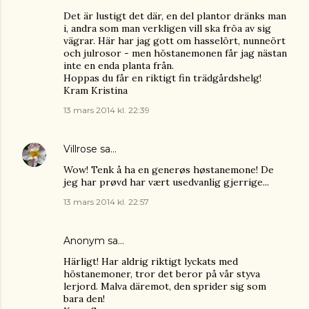
Det är lustigt det där, en del plantor dränks man
i, andra som man verkligen vill ska fröa av sig
vägrar. Här har jag gott om hasselört, nunneört
och julrosor - men höstanemonen får jag nästan
inte en enda planta från.
Hoppas du får en riktigt fin trädgårdshelg!
Kram Kristina
13 mars 2014 kl. 22:39
Villrose
sa…
Wow! Tenk å ha en generøs høstanemone! De
jeg har prøvd har vært usedvanlig gjerrige...
13 mars 2014 kl. 22:57
Anonym sa…
Härligt! Har aldrig riktigt lyckats med
höstanemoner, tror det beror på vår styva
lerjord. Malva däremot, den sprider sig som
bara den!