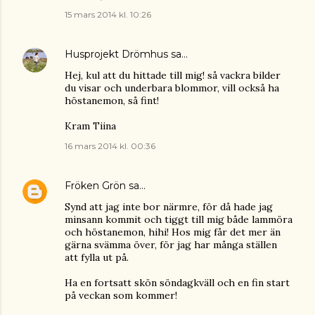
15 mars 2014 kl. 10:26
Husprojekt Drömhus
sa…
Hej, kul att du hittade till mig! så vackra bilder
du visar och underbara blommor, vill också ha
höstanemon, så fint!
Kram Tiina
16 mars 2014 kl. 00:36
Fröken Grön
sa…
Synd att jag inte bor närmre, för då hade jag
minsann kommit och tiggt till mig både lammöra
och höstanemon, hihi! Hos mig får det mer än
gärna svämma över, för jag har många ställen
att fylla ut på.
Ha en fortsatt skön söndagkväll och en fin start
på veckan som kommer!