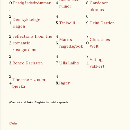
0
Trädgårdsdrömmar
4.
8.
Gardener -
ruiner
.
blooms
2
4
6
Den Lykkelige
1.
5.
Tinibelli
9.
Trini Garden
Hagen
2
reflections from the
4
7
Marits
Christines
2.
romantic
6.
0.
hagedagbok
Welt
rosegardenr
2
4
7
Vilt og
3.
Renée Karlsson
7.
Ulla Laiho
1.
vakkert
2
4
Therese - Under
4.
8.
Inger
bjørka
(Cannot add links: Registration/trial expired)
Dela