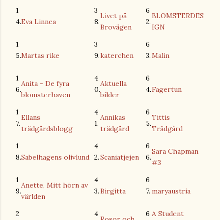
1
3
6
Livet på
BLOMSTERDES
4.
Eva Linnea
8.
2.
Brovägen
IGN
1
3
6
5.
Martas rike
9.
katerchen
3.
Malin
1
4
6
Anita - De fyra
Aktuella
6.
0.
4.
Fagertun
blomsterhaven
bilder
1
4
6
Ellans
Annikas
Tittis
7.
1.
5.
trädgårdsblogg
trädgård
Trädgård
1
4
6
Sara Chapman
8.
Sabelhagens olivlund
2.
Scaniatjejen
6.
#3
1
4
6
Anette, Mitt hörn av
9.
3.
Birgitta
7.
maryaustria
världen
2
4
6
A Student
Rosor och