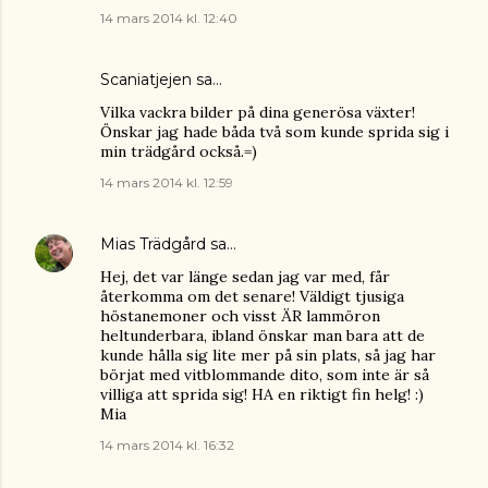
14 mars 2014 kl. 12:40
Scaniatjejen
sa…
Vilka vackra bilder på dina generösa växter!
Önskar jag hade båda två som kunde sprida sig i
min trädgård också.=)
14 mars 2014 kl. 12:59
Mias Trädgård
sa…
Hej, det var länge sedan jag var med, får
återkomma om det senare! Väldigt tjusiga
höstanemoner och visst ÄR lammöron
heltunderbara, ibland önskar man bara att de
kunde hålla sig lite mer på sin plats, så jag har
börjat med vitblommande dito, som inte är så
villiga att sprida sig! HA en riktigt fin helg! :)
Mia
14 mars 2014 kl. 16:32