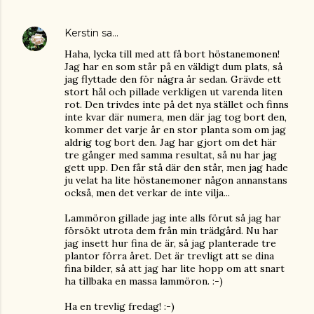
Kerstin
sa…
Haha, lycka till med att få bort höstanemonen!
Jag har en som står på en väldigt dum plats, så
jag flyttade den för några år sedan. Grävde ett
stort hål och pillade verkligen ut varenda liten
rot. Den trivdes inte på det nya stället och finns
inte kvar där numera, men där jag tog bort den,
kommer det varje år en stor planta som om jag
aldrig tog bort den. Jag har gjort om det här
tre gånger med samma resultat, så nu har jag
gett upp. Den får stå där den står, men jag hade
ju velat ha lite höstanemoner någon annanstans
också, men det verkar de inte vilja...
Lammöron gillade jag inte alls förut så jag har
försökt utrota dem från min trädgård. Nu har
jag insett hur fina de är, så jag planterade tre
plantor förra året. Det är trevligt att se dina
fina bilder, så att jag har lite hopp om att snart
ha tillbaka en massa lammöron. :-)
Ha en trevlig fredag! :-)