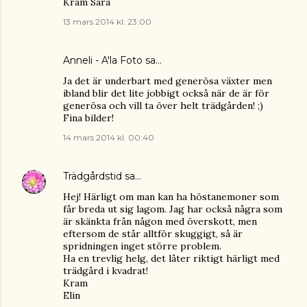
Kram Sara
13 mars 2014 kl. 23:00
Anneli - A'la Foto
sa…
Ja det är underbart med generösa växter men
ibland blir det lite jobbigt också när de är för
generösa och vill ta över helt trädgården! ;)
Fina bilder!
14 mars 2014 kl. 00:40
Trädgårdstid
sa…
Hej! Härligt om man kan ha höstanemoner som
får breda ut sig lagom. Jag har också några som
är skänkta från någon med överskott, men
eftersom de står alltför skuggigt, så är
spridningen inget större problem.
Ha en trevlig helg, det låter riktigt härligt med
trädgård i kvadrat!
Kram
Elin