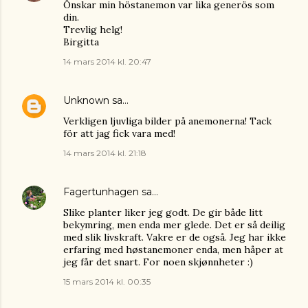
Önskar min höstanemon var lika generös som
din.
Trevlig helg!
Birgitta
14 mars 2014 kl. 20:47
Unknown
sa…
Verkligen ljuvliga bilder på anemonerna! Tack
för att jag fick vara med!
14 mars 2014 kl. 21:18
Fagertunhagen
sa…
Slike planter liker jeg godt. De gir både litt
bekymring, men enda mer glede. Det er så deilig
med slik livskraft. Vakre er de også. Jeg har ikke
erfaring med høstanemoner enda, men håper at
jeg får det snart. For noen skjønnheter :)
15 mars 2014 kl. 00:35