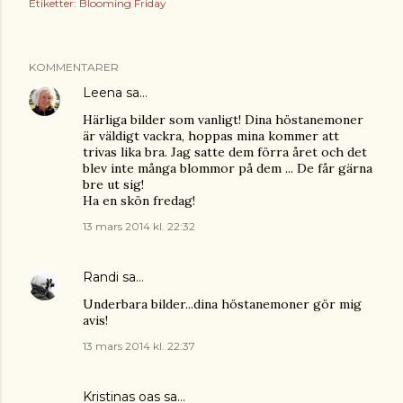
Etiketter:
Blooming Friday
KOMMENTARER
Leena
sa…
Härliga bilder som vanligt! Dina höstanemoner
är väldigt vackra, hoppas mina kommer att
trivas lika bra. Jag satte dem förra året och det
blev inte många blommor på dem ... De får gärna
bre ut sig!
Ha en skön fredag!
13 mars 2014 kl. 22:32
Randi
sa…
Underbara bilder...dina höstanemoner gör mig
avis!
13 mars 2014 kl. 22:37
Kristinas oas
sa…