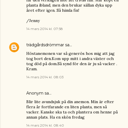
får den verkligen inte att trivas här. Har köpt en
planta ibland, men den brukar sällan dyka upp
året efter igen. Så himla fin!
/Jenny
14 mars 2014 kl. 07:58
trädgårdsdrömmar
sa…
Höstanemonen var så generös hos mig att jag
tog bort den.Kom upp mitt i andra växter och
tog död på dom.Så synd för den är ju så vacker .
Kram.
14 mars 2014 kl. 08:03
Anonym sa…
Blir lite avundsjuk på din anemon. Min är efter
flera år fortfarande en liten planta, men så
vacker. Kanske ska ta och plantera om henne på
annan plats. Ha en skön fredag
14 mars 2014 kl. 08:40