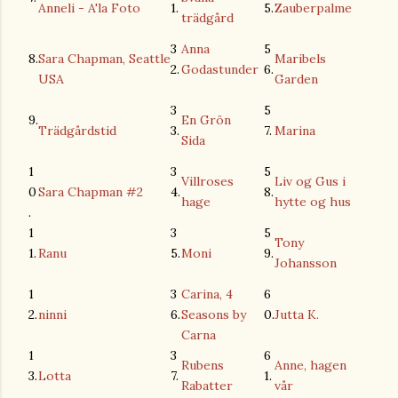
Anneli - A'la Foto
1.
5.
Zauberpalme
trädgård
3
Anna
5
8.
Sara Chapman, Seattle
Maribels
2.
Godastunder
6.
USA
Garden
3
5
9.
En Grön
Trädgårdstid
3.
7.
Marina
Sida
1
3
5
Villroses
Liv og Gus i
0
Sara Chapman #2
4.
8.
hage
hytte og hus
.
1
3
5
Tony
1.
Ranu
5.
Moni
9.
Johansson
1
3
Carina, 4
6
2.
ninni
6.
Seasons by
0.
Jutta K.
Carna
1
3
6
Rubens
Anne, hagen
3.
Lotta
7.
1.
Rabatter
vår